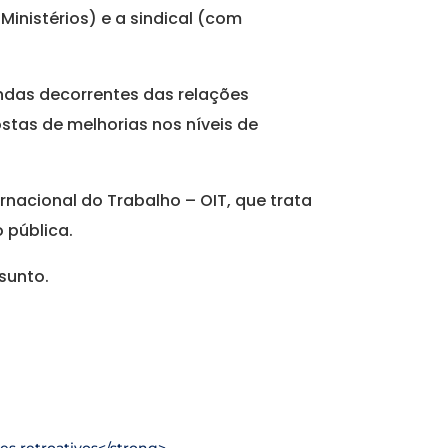
nistérios) e a sindical (com
andas decorrentes das relações
postas de melhorias nos níveis de
rnacional do Trabalho – OIT, que trata
 pública.
sunto.
res retroativos</strong>