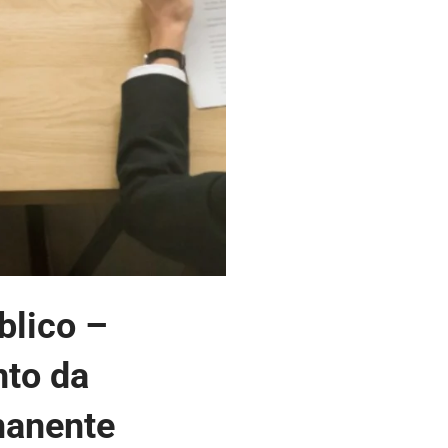
blico –
nto da
manente