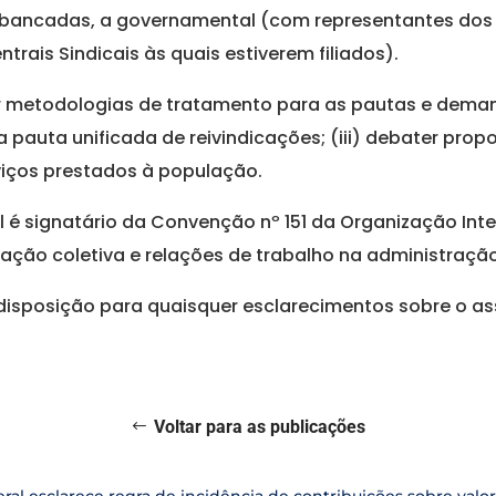
bancadas, a governamental (com representantes dos Mi
trais Sindicais às quais estiverem filiados).
tuir metodologias de tratamento para as pautas e dem
 a pauta unificada de reivindicações; (iii) debater pro
viços prestados à população.
l é signatário da Convenção nº 151 da Organização Inte
iação coletiva e relações de trabalho na administração
disposição para quaisquer esclarecimentos sobre o as
Voltar para as publicações
eral esclarece regra de incidência de contribuições sobre valo